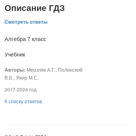
Описание ГДЗ
Смотреть ответы
Алгебра 7 класс
Учебник
Авторы:
Мерзляк А.Г., Полонский
В.Б., Якир М.С.
2017-2024 год
К списку ответов