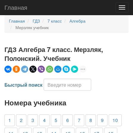
Главная
Главная
ГДЗ
7 класс
Алгебра
Мерзляк учебник
ГДЗ Алгебра 7 класс. Мерзляк,
Полонский. Учебник
Быстрый поиск
Номера учебника
1
2
3
4
5
6
7
8
9
10